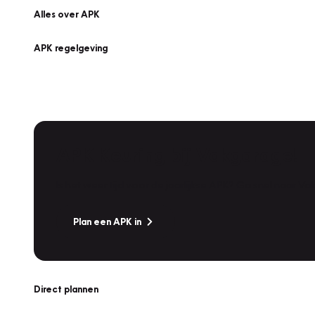
Alles over APK
APK regelgeving
APK Keuring bij Vakgarage!
Is het weer tijd voor de jaarlijkse APK? Ga snel naar V
Plan een APK in
Direct plannen