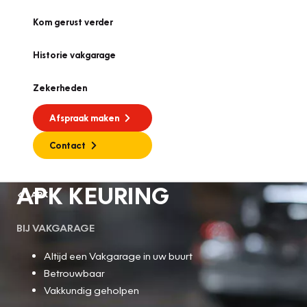
Kom gerust verder
Historie vakgarage
Zekerheden
Afspraak maken
Contact
APK KEURING
APK
BIJ VAKGARAGE
Altijd een Vakgarage in uw buurt
Betrouwbaar
Vakkundig geholpen