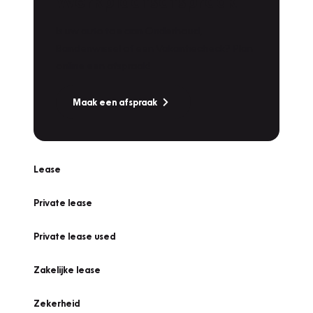
Werkplaatsafspraak
Is uw auto toe aan Onderhoud,
Bandenwissel of een Vakantiecheck? Plan
online een afspraak!
Maak een afspraak
Lease
Private lease
Private lease used
Zakelijke lease
Zekerheid