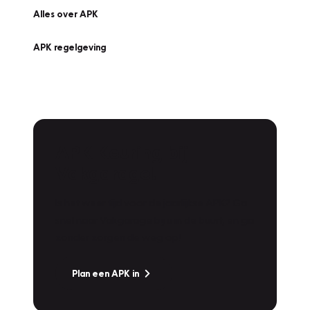
Alles over APK
APK regelgeving
APK Keuring bij
Vakgarage!
Is het weer tijd voor de jaarlijkse APK? Ga
snel naar Vakgarage bij u in de buurt, en ga
zonder zorgen de weg op!
Plan een APK in