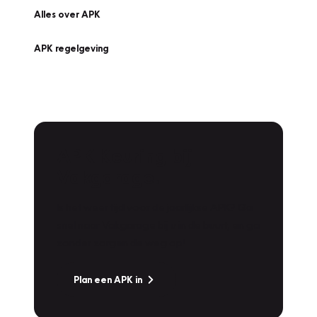
Alles over APK
APK regelgeving
APK Keuring bij
Vakgarage!
Is het weer tijd voor de jaarlijkse APK? Ga
snel naar Vakgarage bij u in de buurt, en ga
zonder zorgen de weg op!
Plan een APK in