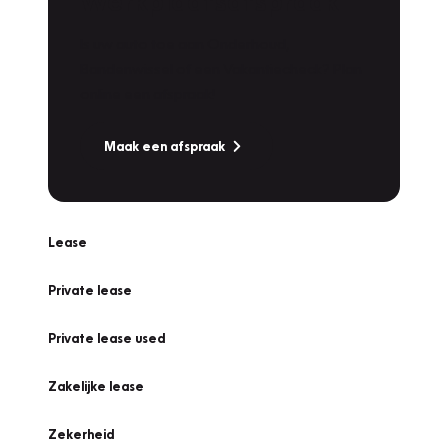
Werkplaatsafspraak
Is uw auto toe aan Onderhoud,
Bandenwissel of een Vakantiecheck? Plan
online een afspraak!
Maak een afspraak
Lease
Private lease
Private lease used
Zakelijke lease
Zekerheid