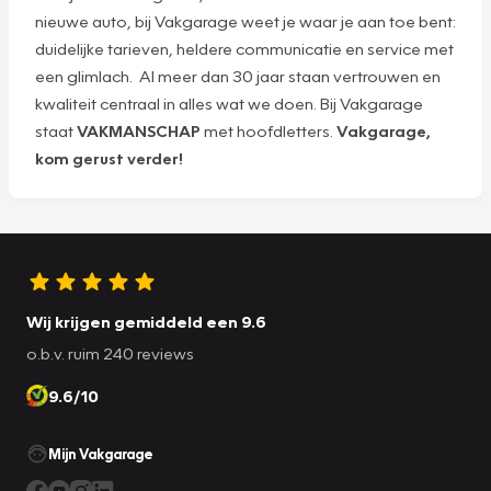
nieuwe auto, bij Vakgarage weet je waar je aan toe bent:
duidelijke tarieven, heldere communicatie en service met
een glimlach. Al meer dan 30 jaar staan vertrouwen en
kwaliteit centraal in alles wat we doen. Bij Vakgarage
staat
VAKMANSCHAP
met hoofdletters.
Vakgarage,
kom gerust verder!
Wij krijgen gemiddeld een 9.6
o.b.v. ruim 240 reviews
9.6/10
Mijn Vakgarage