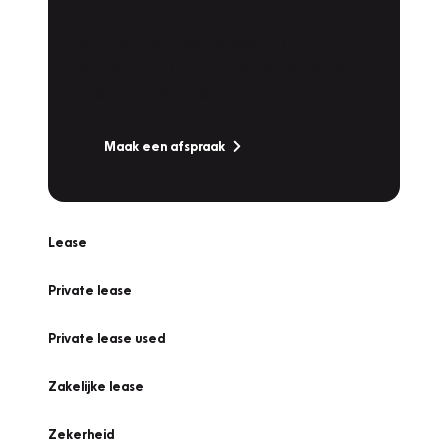
Werkplaatsafspraak
Is uw auto toe aan Onderhoud,
Bandenwissel of een Vakantiecheck? Plan
online een afspraak!
Maak een afspraak
Lease
Private lease
Private lease used
Zakelijke lease
Zekerheid