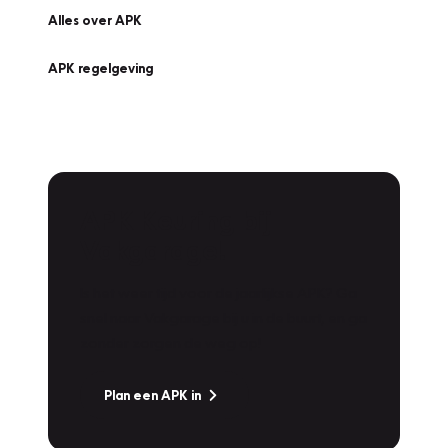
Alles over APK
APK regelgeving
APK Keuring bij
Vakgarage!
Is het weer tijd voor de jaarlijkse APK? Ga
snel naar Vakgarage bij u in de buurt, en ga
zonder zorgen de weg op!
Plan een APK in