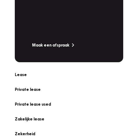
Werkplaatsafspraak
Is uw auto toe aan Onderhoud,
Bandenwissel of een Vakantiecheck? Plan
online een afspraak!
Maak een afspraak
Lease
Private lease
Private lease used
Zakelijke lease
Zekerheid