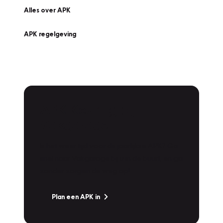
Alles over APK
APK regelgeving
APK Keuring bij
Vakgarage!
Is het weer tijd voor de jaarlijkse APK? Ga
snel naar Vakgarage bij u in de buurt, en ga
zonder zorgen de weg op!
Plan een APK in