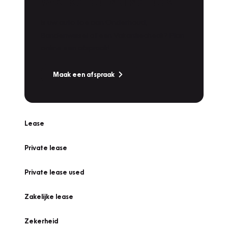
Werkplaatsafspraak
Is uw auto toe aan Onderhoud,
Bandenwissel of een Vakantiecheck? Plan
online een afspraak!
Maak een afspraak
Lease
Private lease
Private lease used
Zakelijke lease
Zekerheid