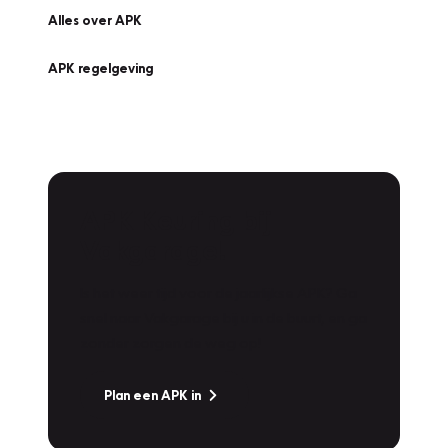
Alles over APK
APK regelgeving
APK Keuring bij
Vakgarage!
Is het weer tijd voor de jaarlijkse APK? Ga
snel naar Vakgarage bij u in de buurt, en ga
zonder zorgen de weg op!
Plan een APK in