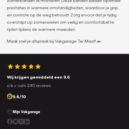
zomerbanden te monteren. Deze banden bieden optimale
prestaties in warmere omstandigheden, waardoor je grip
en controle op de weg behoudt. Zorg ervoor dat je tijdig
overstapt op zomerwielen om veilig en comfortabel te
rijden tijdens de warmere maanden.
Maak snel je afspraak bij Vakgarage Ter Maat! 🚗
Wij krijgen gemiddeld een 9.6
o.b.v. ruim 240 reviews
9.6/10
Mijn Vakgarage