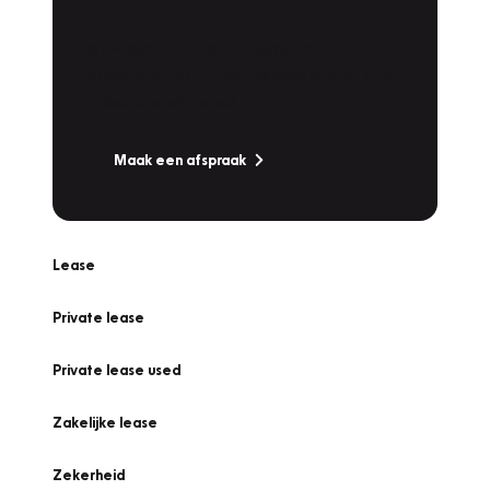
Werkplaatsafspraak
Is uw auto toe aan Onderhoud,
Bandenwissel of een Vakantiecheck? Plan
online een afspraak!
Maak een afspraak
Lease
Private lease
Private lease used
Zakelijke lease
Zekerheid