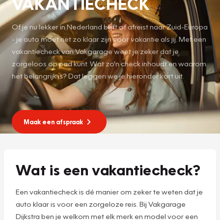
VAKANTIECHECK
Of je nu lekker in Nederland blijft of afreist naar Zuid-Europa
- je auto moet net zo klaar zijn voor vakantie als jij. Met een
vakantiecheck van Vakgarage weet je zeker dat je
zorgeloos op pad kunt. Wat zo'n check inhoudt en waarom
het belangrijk is? Dat leggen we je hieronder kort uit.
Maak een afspraak
Wat is een vakantiecheck?
Een vakantiecheck is dé manier om zeker te weten dat je
auto klaar is voor een zorgeloze reis. Bij Vakgarage
Dijkstra ben je welkom met elk merk en model voor een