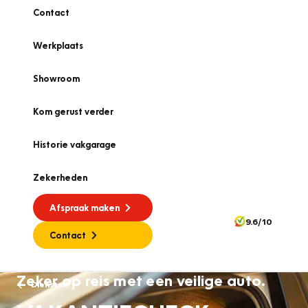
Contact
Werkplaats
Showroom
Kom gerust verder
Historie vakgarage
Zekerheden
Afspraak maken
9.6/10
Contact
Zeker op reis met een veilige auto.
Diensten