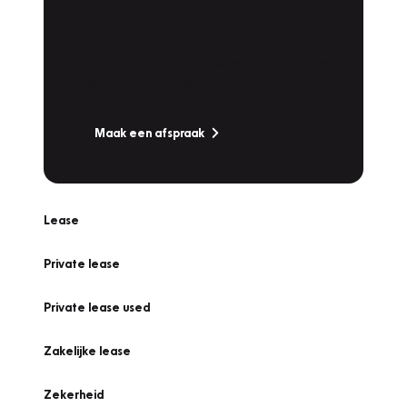
Werkplaatsafspraak
Is uw auto toe aan Onderhoud,
Bandenwissel of een Vakantiecheck? Plan
online een afspraak!
Maak een afspraak
Lease
Private lease
Private lease used
Zakelijke lease
Zekerheid